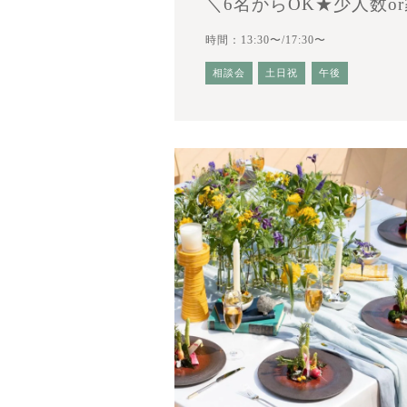
＼6名からOK★少人数
時間：13:30〜/17:30〜
相談会
土日祝
午後