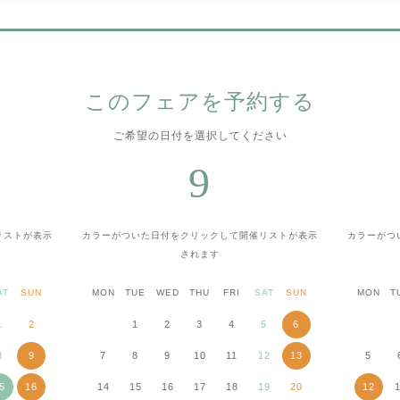
このフェアを予約する
ご希望の日付を選択してください
9
リストが表示
カラーがついた日付をクリックして
開催リストが表示
カラーがつ
されます
AT
SUN
MON
TUE
WED
THU
FRI
SAT
SUN
MON
T
1
2
1
2
3
4
5
6
8
9
7
8
9
10
11
12
13
5
5
16
14
15
16
17
18
19
20
12