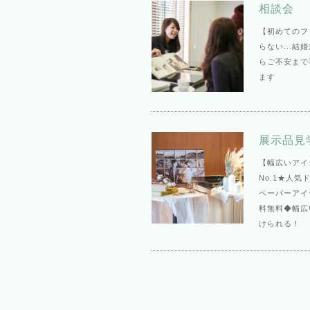
相談会
【初めてのフ
らない...
らご不安まで
ます
展示品見
【幅広いアイ
No.1★人
ペーパーアイ
料無料◆幅広
けられる！