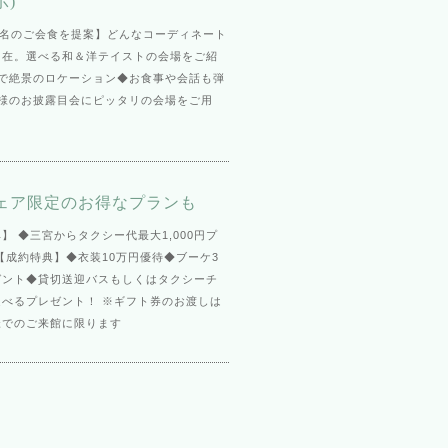
示)
0名のご会食を提案】どんなコーディネート
自在。選べる和＆洋テイストの会場をご紹
的で絶景のロケーション◆お食事や会話も弾
族様のお披露目会にピッタリの会場をご用
ェア限定のお得なプランも
】 ◆三宮からタクシー代最大1,000円プ
【成約特典】◆衣装10万円優待◆ブーケ3
ゼント◆貸切送迎バスもしくはタクシーチ
選べるプレゼント！ ※ギフト券のお渡しは
様でのご来館に限ります