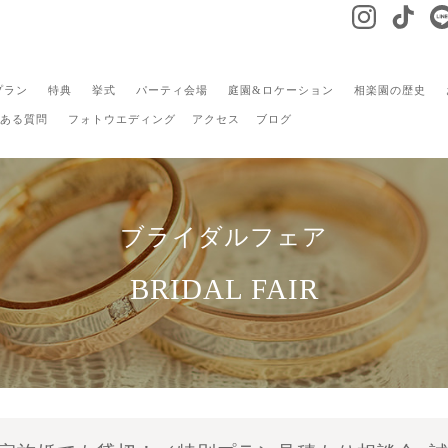
プラン
特典
挙式
パーティ会場
庭園&ロケーション
相楽園の歴史
ある質問
フォトウエディング
アクセス
ブログ
ブライダルフェア
BRIDAL FAIR