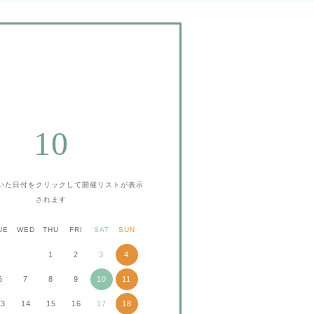
10
いた日付をクリックして
開催リストが表示
されます
UE
WED
THU
FRI
SAT
SUN
1
2
3
4
6
7
8
9
10
11
13
14
15
16
17
18