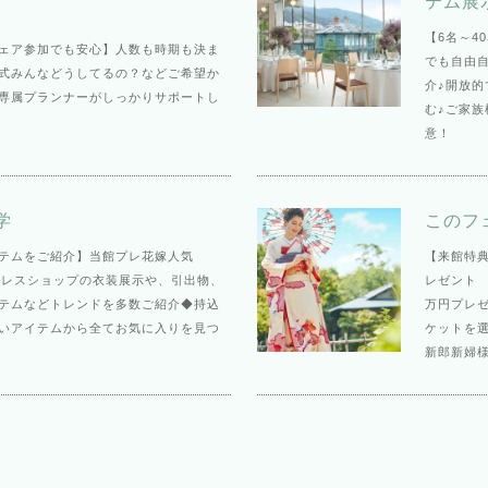
テム展
【6名～4
ェア参加でも安心】人数も時期も決ま
でも自由
結婚式みんなどうしてるの？などご希望か
介♪開放
専属プランナーがしっかりサポートし
む♪ご家
意！
学
このフ
テムをご紹介】当館プレ花嫁人気
【来館特典
気ドレスショップの衣装展示や、引出物、
レゼント 
テムなどトレンドを多数ご紹介◆持込
万円プレ
いアイテムから全てお気に入りを見つ
ケットを
新郎新婦