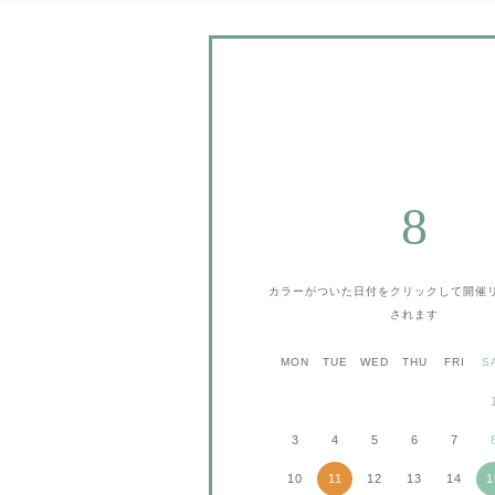
8
カラーがついた日付をクリックして
開催
されます
MON
TUE
WED
THU
FRI
S
3
4
5
6
7
10
11
12
13
14
1