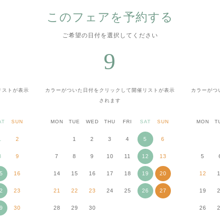
このフェアを予約する
ご希望の日付を選択してください
9
リストが表示
カラーがついた日付をクリックして
開催リストが表示
カラーがつ
されます
AT
SUN
MON
TUE
WED
THU
FRI
SAT
SUN
MON
T
1
2
1
2
3
4
5
6
8
9
7
8
9
10
11
12
13
5
5
16
14
15
16
17
18
19
20
12
2
23
21
22
23
24
25
26
27
19
9
30
28
29
30
26