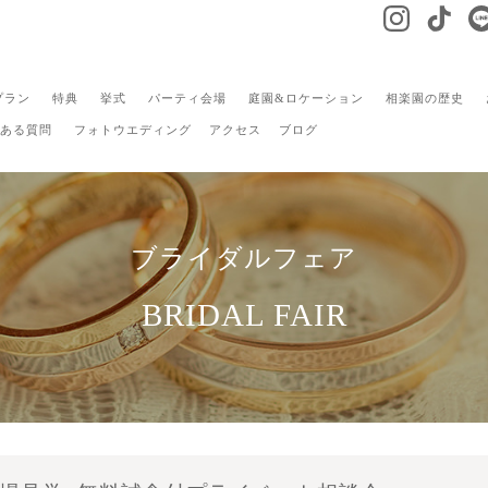
プラン
特典
挙式
パーティ会場
庭園&ロケーション
相楽園の歴史
ある質問
フォトウエディング
アクセス
ブログ
ブライダルフェア
BRIDAL FAIR