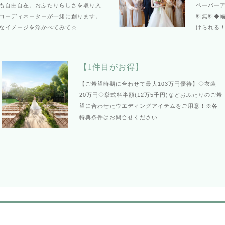
も自由自在。おふたりらしさを取り入
ペーパー
コーディネーターが一緒に創ります。
料無料◆
なイメージを浮かべてみて☆
けられる
【1件目がお得】
【ご希望時期に合わせて最大103万円優待】◇衣装
20万円◇挙式料半額(12万5千円)などおふたりのご希
望に合わせたウエディングアイテムをご用意！※各
特典条件はお問合せください