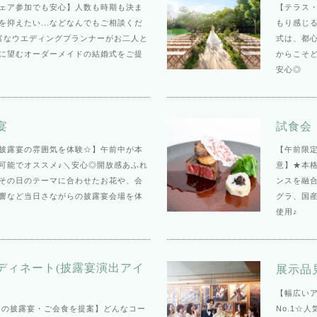
ェア参加でも安心】人数も時期も決ま
【テラス
を抑えたい...などなんでもご相談くだ
もり感じ
富なウエディングプランナーがお二人と
式は、都
に望むオーダーメイドの結婚式をご提
からこそ
安心◎
宴
試食会
披露宴の雰囲気を体験☆】午前中が本
【午前限
可能でオススメ♪＼安心◎開放感あふれ
意】★本
その日のテーマに合わせたお花や、会
ンスを融合
響など当日さながらの披露宴会場を体
グラ、国
使用♪
ディネート(披露宴演出アイ
展示品
【幅広い
0名の披露宴・ご会食を提案】どんなコー
No.1☆