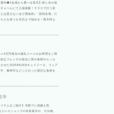
・屋内◆2会場から選べる挙式】緑と光の温
るチャペルにて入場体験！テラスで行う挙
心とは思えないほど開放的♪「貸切会場」だ
どちらを使うか当日まで悩める！雨天時も
定☆4万円相当の婚礼コースのお料理をご用
格的なフレンチの技法に和の食材やエッセ
させたSORAKUENキュイジーヌ。フォア
産牛、蟹寿司などこだわった贅沢な食材を
見学
アイテムをご紹介】当館プレ花嫁人気
人気ドレスショップの衣装展示や、引出物、