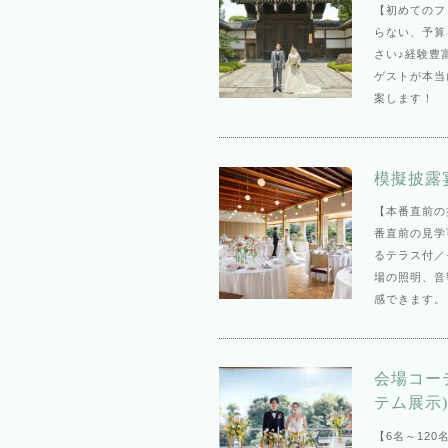
【初めてのフ
らない、予算
さい♪経験豊
ゲストが本当
案します！
模擬披露
【本番直前の
番直前の見学
るテラス付／
場の照明、音
感できます。
会場コー
テム展示)
【6名～12