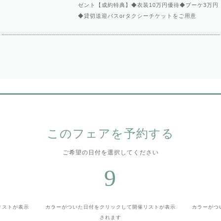
ゼント【成約特典】◆衣装10万円優待◆ブーケ3万円
◆貸切送迎バスorタクシーチケットをご用意
このフェアを予約する
ご希望の日付を選択してください
9
リストが表示
カラーがついた日付をクリックして
開催リストが表示
カラーがつ
されます