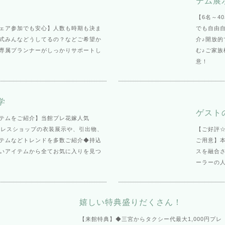
テム展
【6名～4
ェア参加でも安心】人数も時期も決ま
でも自由
結婚式みんなどうしてるの？などご希望か
介♪開放
専属プランナーがしっかりサポートし
む♪ご家
意！
学
ゲスト
テムをご紹介】当館プレ花嫁人気
気ドレスショップの衣装展示や、引出物、
【ご好評
テムなどトレンドを多数ご紹介◆持込
ご用意】
いアイテムから全てお気に入りを見つ
スを融合さ
ーラーの
嬉しい特典盛りだくさん！
【来館特典】◆三宮からタクシー代最大1,000円プレ