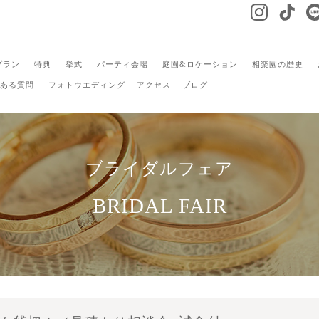
プラン
特典
挙式
パーティ会場
庭園&ロケーション
相楽園の歴史
ある質問
フォトウエディング
アクセス
ブログ
ブライダルフェア
BRIDAL FAIR