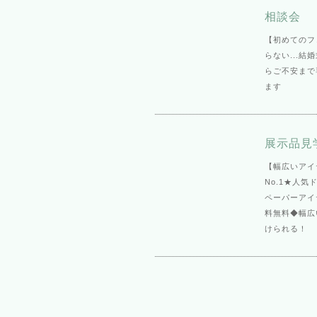
相談会
【初めてのフ
らない...
らご不安まで
ます
展示品見
【幅広いアイ
No.1★人
ペーパーアイ
料無料◆幅広
けられる！