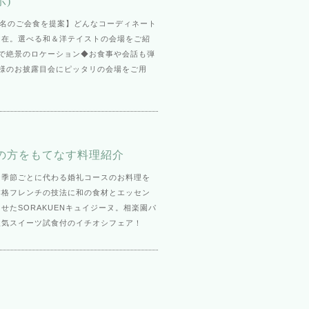
示)
0名のご会食を提案】どんなコーディネート
自在。選べる和＆洋テイストの会場をご紹
的で絶景のロケーション◆お食事や会話も弾
族様のお披露目会にピッタリの会場をご用
の方をもてなす料理紹介
☆季節ごとに代わる婚礼コースのお料理を
本格フレンチの技法に和の食材とエッセン
せたSORAKUENキュイジーヌ。相楽園パ
人気スイーツ試食付のイチオシフェア！