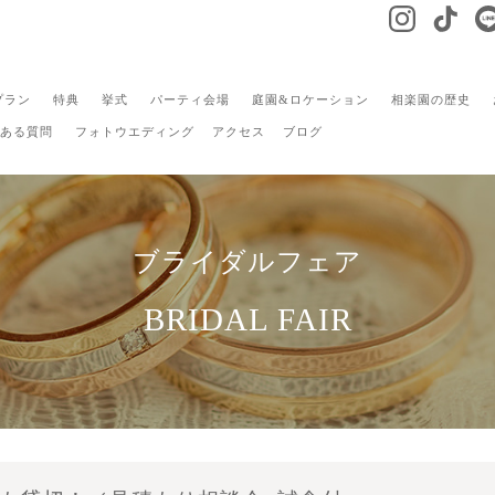
プラン
特典
挙式
パーティ会場
庭園&ロケーション
相楽園の歴史
ある質問
フォトウエディング
アクセス
ブログ
ブライダルフェア
BRIDAL FAIR