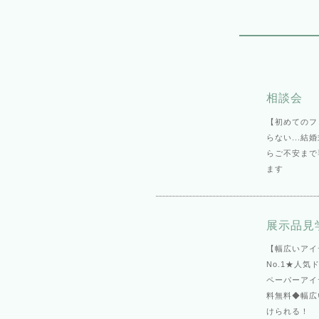
相談会
【初めてのフ
らない...
らご不安まで
ます
展示品見
【幅広いアイ
No.1★人
ペーパーアイ
料無料◆幅広
けられる！