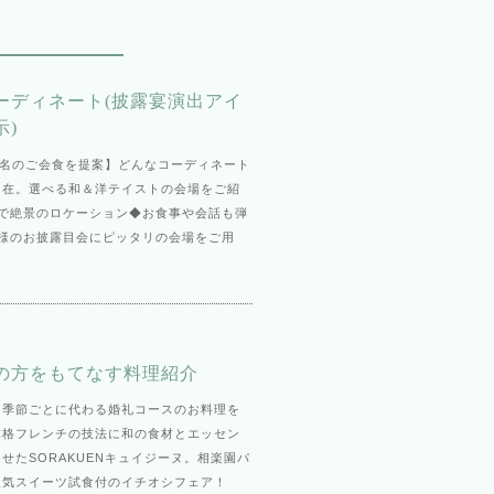
ーディネート(披露宴演出アイ
示)
0名のご会食を提案】どんなコーディネート
自在。選べる和＆洋テイストの会場をご紹
的で絶景のロケーション◆お食事や会話も弾
族様のお披露目会にピッタリの会場をご用
の方をもてなす料理紹介
☆季節ごとに代わる婚礼コースのお料理を
本格フレンチの技法に和の食材とエッセン
せたSORAKUENキュイジーヌ。相楽園パ
人気スイーツ試食付のイチオシフェア！