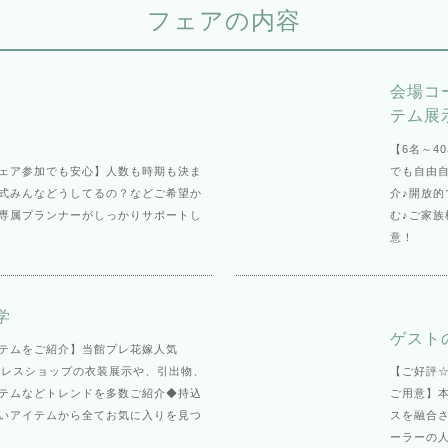
フェアの内容
会場コ
テム展
【6名～4
ェア参加でも安心】人数も時期も決ま
でも自由
結婚式みんなどうしてるの？などご希望か
介♪開放
専属プランナーがしっかりサポートし
む♪ご家
意！
学
ゲスト
テムをご紹介】当館プレ花嫁人気
気ドレスショップの衣装展示や、引出物、
【ご好評
テムなどトレンドを多数ご紹介◆持込
ご用意】
いアイテムから全てお気に入りを見つ
スを融合さ
ーラーの