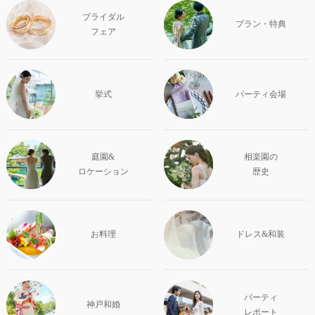
ブライダル
プラン・特典
フェア
挙式
パーティ会場
庭園&
相楽園の
ロケーション
歴史
お料理
ドレス&和装
パーティ
神戸和婚
レポート