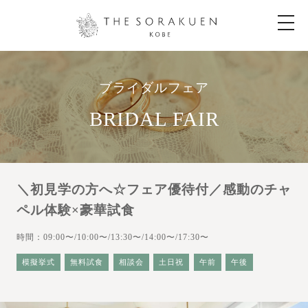
t
o
g
g
l
e
n
ブライダルフェア
a
v
i
BRIDAL FAIR
g
a
t
i
o
n
＼初見学の方へ☆フェア優待付／感動のチャ
ペル体験×豪華試食
時間：09:00〜/10:00〜/13:30〜/14:00〜/17:30〜
模擬挙式
無料試食
相談会
土日祝
午前
午後