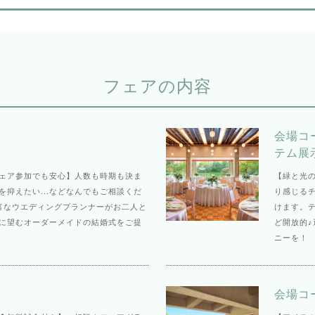
フェアの内容
会場コ
テム展
ェア参加でも安心】人数も時期も決ま
【緑と光
を抑えたい...などなんでもご相談くだ
り感じる
富なウエディングプランナーがお二人と
けます。
に望むオーダーメイドの結婚式をご提
ど開放的
ニーを！
会場コ