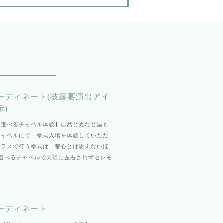
ーディネート(披露宴演出アイ
示)
の選べるチャペル体験】自然と光など温も
チャペルにて、挙式入場を体験していただ
テラスで行う挙式は、都心とは思えないほ
♪選べるチャペルで天候に左右されずセレモ
ーディネート