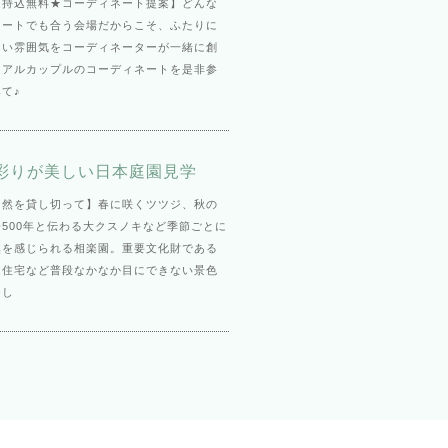
ム持込無料★コーディネート提案】どんな
ネートでも合う会場だからこそ、ふたりに
ない雰囲気をコーディネーターが一緒に創
リアルカップルのコーディネートを是非参
て♪
彩りが美しい日本庭園見学
自然を貸し切って】春に咲くツツジ、秋の
500年と伝わる大クスノキなど季節ごとに
然を感じられる相楽園。重要文化財である
ム住宅など普段なかなか目にできない景色
なし