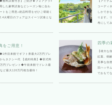
◆無料試食付き】ご好評★フォアグラ×
【アイテ
用した豪華試食などシーズン毎に合わ
コーディ
ートをご用意♪絶品料理をぜひご堪能く
しかでき
2.4火曜日のフェアはスイーツ試食とな
ります。
考にしてみ
四季の
典をご用意！
【雄大な
◆1件目来館でギフト券最大2万円プレ
紅葉、樹齢
からタクシー代 【成約特典】◆挙式料
見事な自
0万円プレゼント◆午前来館でドレス最
旧ハッサ
待など最大120万円相当優待！
でおもて