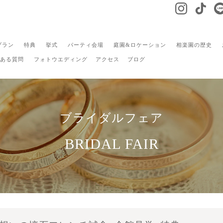
プラン
特典
挙式
パーティ会場
庭園&ロケーション
相楽園の歴史
ある質問
フォトウエディング
アクセス
ブログ
ブライダルフェア
BRIDAL FAIR