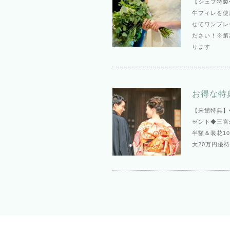
【シェフ特製
牛フィレを使
せてワンプレ
ださい！※第
ります
お得な特
【来館特典】
ゼント◆三宮
半額＆装花1
大20万円優