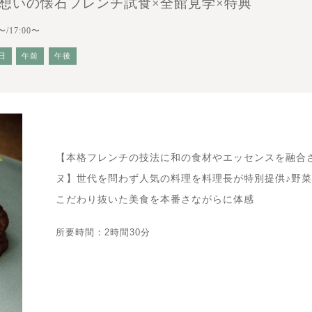
想いの懐石フレンチ試食×全館見学×特典
〜/17:00〜
日
午前
午後
【本格フレンチの技法に和の食材やエッセンスを融合させ
ヌ】世代を問わず人気の料理を料理長が特別提供♪野
こだわり抜いた美食を本番さながらに体感
所要時間：2時間30分