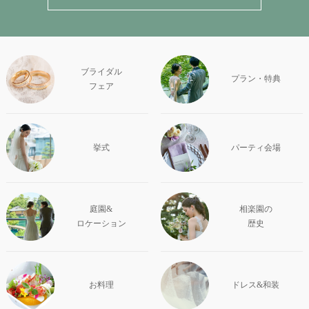
ブライダル
プラン・特典
フェア
挙式
パーティ会場
庭園&
相楽園の
ロケーション
歴史
お料理
ドレス&和装