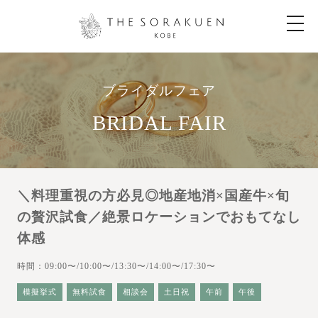
t
o
g
g
l
e
n
ブライダルフェア
a
v
i
BRIDAL FAIR
g
a
t
i
o
n
＼料理重視の方必見◎地産地消×国産牛×旬
の贅沢試食／絶景ロケーションでおもてなし
体感
時間：09:00〜/10:00〜/13:30〜/14:00〜/17:30〜
模擬挙式
無料試食
相談会
土日祝
午前
午後