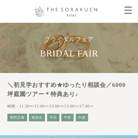
t
o
g
g
l
e
n
ブライダルフェア
a
v
i
BRIDAL FAIR
g
a
t
i
o
n
＼初見学おすすめ★ゆったり相談会／6000
坪庭園ツアー＊特典あり♪
時間：11:30〜/12:00〜/13:00〜/15:00〜/17:00〜
無料試食
相談会
平日
午前
午後