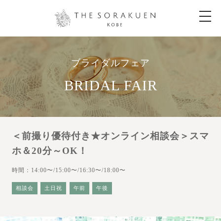
t
o
g
g
l
e
n
ブライダルフェア
a
v
i
BRIDAL FAIR
g
a
t
i
o
n
＜前撮り優待付き★オンライン相談会＞スマ
ホ＆20分～OK！
時間：14:00〜/15:00〜/16:30〜/18:00〜
相談会
土日祝
午前
午後