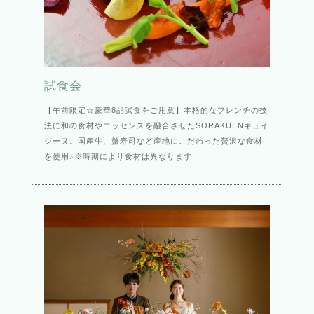
試食会
【午前限定☆豪華8品試食をご用意】本格的なフレンチの技
法に和の食材やエッセンスを融合させたSORAKUENキュイ
ジーヌ。国産牛、蟹寿司など産地にこだわった贅沢な食材
を使用♪※時期により食材は異なります