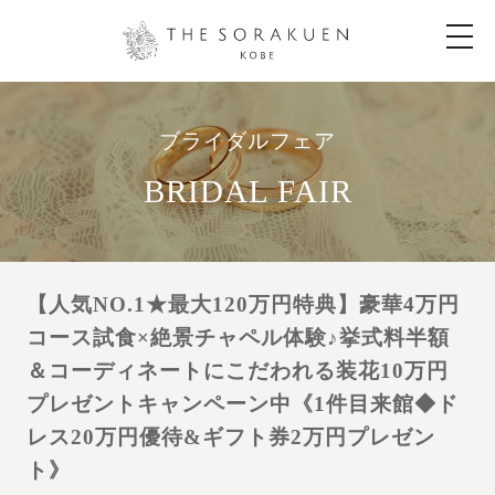
t
o
g
g
l
e
n
ブライダルフェア
a
v
i
BRIDAL FAIR
g
a
t
i
o
n
【人気NO.1★最大120万円特典】豪華4万円
コース試食×絶景チャペル体験♪挙式料半額
＆コーディネートにこだわれる装花10万円
プレゼントキャンペーン中《1件目来館◆ド
レス20万円優待&ギフト券2万円プレゼン
ト》