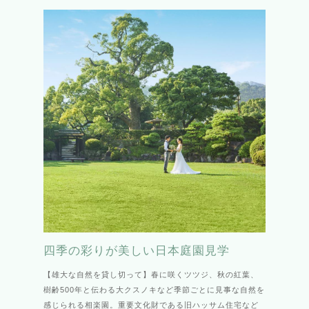
四季の彩りが美しい日本庭園見学
【雄大な自然を貸し切って】春に咲くツツジ、秋の紅葉、
樹齢500年と伝わる大クスノキなど季節ごとに見事な自然を
感じられる相楽園。重要文化財である旧ハッサム住宅など