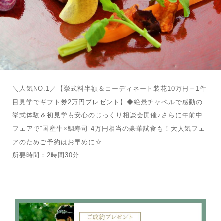
＼人気NO.1／【挙式料半額＆コーディネート装花10万円＋1件
目見学でギフト券2万円プレゼント】◆絶景チャペルで感動の
挙式体験＆初見学も安心のじっくり相談会開催♪さらに午前中
フェアで”国産牛×鯛寿司”4万円相当の豪華試食も！大人気フェ
アのためご予約はお早めに☆
所要時間：2時間30分