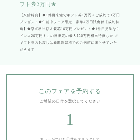
フト券2万円★
【来館特典】◆1件目来館でギフト券1万円＋ご成約で1万円
プレゼント◆午前中フェア限定！豪華4万円試食付【成約特
典】◆挙式料半額＆装花10万円プレゼント◆1件目見学なら
ドレス20万円！この日限定の最大120万円相当特典も☆ ※
ギフト券のお渡しは新郎新婦様でのご来館に限らせていた
だきます
このフェアを予約する
ご希望の日付を選択してください
1
カラーがついた日付をクリックして