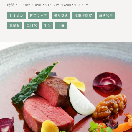
時間：09:00〜/10:00〜/13:30〜/14:00〜/17:30〜
おすすめ
BIGフェア
模擬挙式
模擬披露宴
無料試食
相談会
土日祝
午前
午後