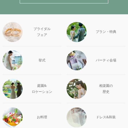
ブライダル
プラン・特典
フェア
挙式
パーティ会場
庭園&
相楽園の
ロケーション
歴史
お料理
ドレス&和装