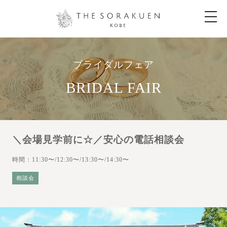
t
o
g
g
l
e
n
ブライダルフェア
a
v
i
BRIDAL FAIR
g
a
t
i
o
n
＼会場見学前に☆／安心の電話相談会
時間：11:30〜/12:30〜/13:30〜/14:30〜
相談会