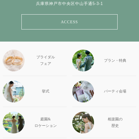
兵庫県神戸市中央区中山手通5-3-1
ACCESS
ブライダル
プラン・特典
フェア
挙式
パーティ会場
庭園&
相楽園の
ロケーション
歴史