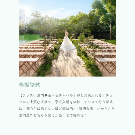
模擬挙式
【テラスor屋内◆選べるチャペル】緑と光あふれるナチュ
ラルで上質な式場で、挙式入場を体験！テラスで行う挙式
は、都心とは思えないほど開放的♪「貸切会場」だからこそ
屋内屋外どちらを使うか当日まで悩める！