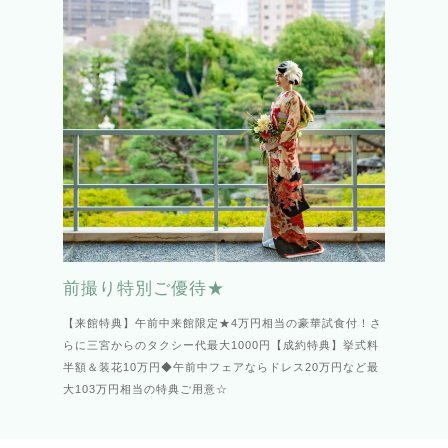
前撮り特別ご優待★
【来館特典】午前中来館限定★4万円相当の豪華試食付！さ
らに三宮からのタクシー代最大1000円【成約特典】挙式料
半額＆装花10万円◆午前中フェアならドレス20万円など最
大103万円相当の特典ご用意☆