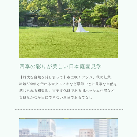
四季の彩りが美しい日本庭園見学
【雄大な自然を貸し切って】春に咲くツツジ、秋の紅葉、
樹齢500年と伝わる大クスノキなど季節ごとに見事な自然を
感じられる相楽園。重要文化財である旧ハッサム住宅など
普段なかなか目にできない景色でおもてなし