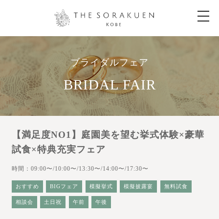
t
o
g
g
l
e
n
ブライダルフェア
a
v
i
BRIDAL FAIR
g
a
t
i
o
n
【満足度NO1】庭園美を望む挙式体験×豪華
試食×特典充実フェア
時間：09:00〜/10:00〜/13:30〜/14:00〜/17:30〜
おすすめ
BIGフェア
模擬挙式
模擬披露宴
無料試食
相談会
土日祝
午前
午後