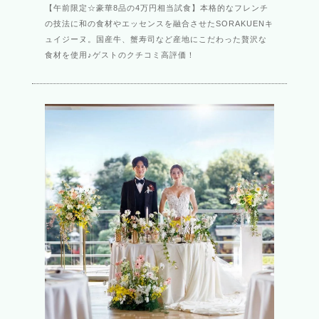
【午前限定☆豪華8品の4万円相当試食】本格的なフレンチ
の技法に和の食材やエッセンスを融合させたSORAKUENキ
ュイジーヌ。国産牛、蟹寿司など産地にこだわった贅沢な
食材を使用♪ゲストのクチコミ高評価！