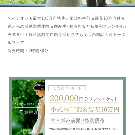
＼イチオシ★最大103万円特典／挙式料半額＆装花10万円付★
緑と光の感動挙式体験＆国産牛×鯛寿司など豪華和フレンチ4万
円試食付！持込無料で自由度◎初見学も安心の相談会付トータ
ルフェア
所要時間：2時間30分