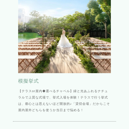
模擬挙式
【テラスor屋内◆選べるチャペル】緑と光あふれるナチュ
ラルで上質な式場で、挙式入場を体験！テラスで行う挙式
は、都心とは思えないほど開放的♪「貸切会場」だからこそ
屋内屋外どちらを使うか当日まで悩める！