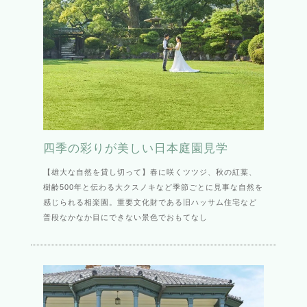
四季の彩りが美しい日本庭園見学
【雄大な自然を貸し切って】春に咲くツツジ、秋の紅葉、
樹齢500年と伝わる大クスノキなど季節ごとに見事な自然を
感じられる相楽園。重要文化財である旧ハッサム住宅など
普段なかなか目にできない景色でおもてなし