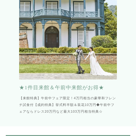
★1件目来館＆午前中来館がお得★
【来館特典】午前中フェア限定！4万円相当の豪華和フレン
チ試食付【成約特典】挙式料半額＆装花10万円◆午前中フ
ェアならドレス20万円など最大103万円相当特典☆