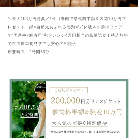
＼最大103万円特典／1件目来館で挙式料半額＆装花10万円プ
レゼント！緑×自然光あふれる感動挙式体験＆午前中フェア
で”国産牛×鯛寿司”和フレンチ4万円相当の豪華試食！持込無料
で自由度◎初見学でも安心の相談会
所要時間：2時間30分