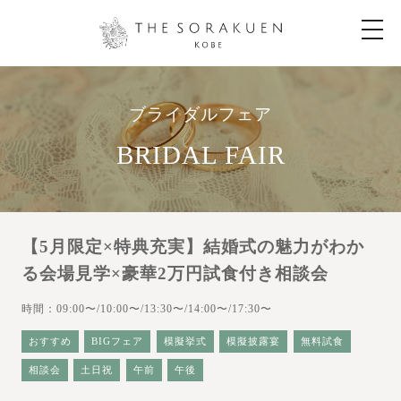
t
o
g
g
l
e
n
ブライダルフェア
a
v
i
BRIDAL FAIR
g
a
t
i
o
n
【5月限定×特典充実】結婚式の魅力がわか
る会場見学×豪華2万円試食付き相談会
時間：09:00〜/10:00〜/13:30〜/14:00〜/17:30〜
おすすめ
BIGフェア
模擬挙式
模擬披露宴
無料試食
相談会
土日祝
午前
午後