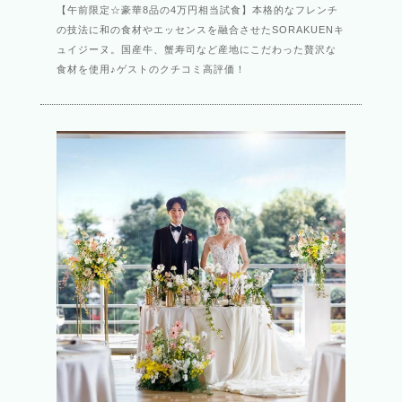
【午前限定☆豪華8品の4万円相当試食】本格的なフレンチ
の技法に和の食材やエッセンスを融合させたSORAKUENキ
ュイジーヌ。国産牛、蟹寿司など産地にこだわった贅沢な
食材を使用♪ゲストのクチコミ高評価！