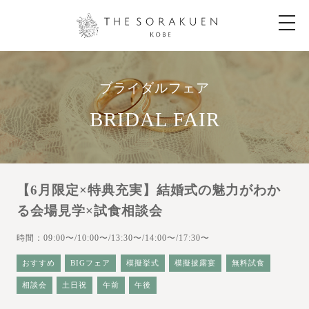
t
o
g
g
l
e
n
ブライダルフェア
a
v
i
BRIDAL FAIR
g
a
t
i
o
n
【6月限定×特典充実】結婚式の魅力がわか
る会場見学×試食相談会
時間：09:00〜/10:00〜/13:30〜/14:00〜/17:30〜
おすすめ
BIGフェア
模擬挙式
模擬披露宴
無料試食
相談会
土日祝
午前
午後