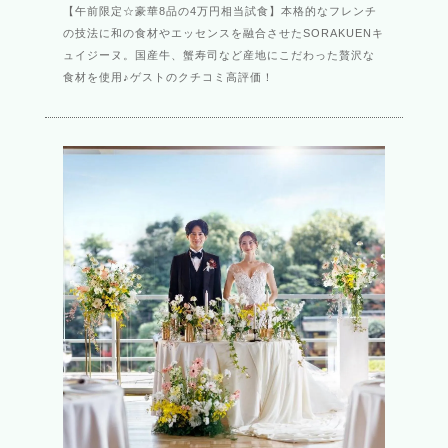
【午前限定☆豪華8品の4万円相当試食】本格的なフレンチ
の技法に和の食材やエッセンスを融合させたSORAKUENキ
ュイジーヌ。国産牛、蟹寿司など産地にこだわった贅沢な
食材を使用♪ゲストのクチコミ高評価！