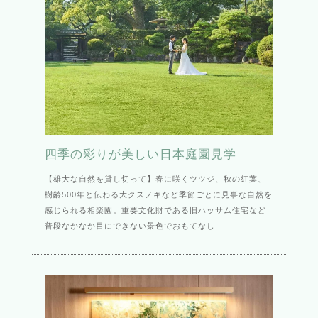
四季の彩りが美しい日本庭園見学
【雄大な自然を貸し切って】春に咲くツツジ、秋の紅葉、
樹齢500年と伝わる大クスノキなど季節ごとに見事な自然を
感じられる相楽園。重要文化財である旧ハッサム住宅など
普段なかなか目にできない景色でおもてなし