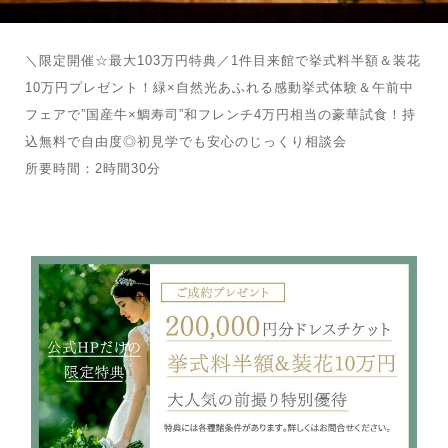
＼限定開催☆最大103万円特典／1件目来館で挙式料半額＆装花
10万円プレゼント！緑×自然光あふれる感動挙式体験＆午前中
フェアで”国産牛×鯛寿司”和フレンチ4万円相当の豪華試食！持
込無料で自由度◎初見学でも安心のじっくり相談会
所要時間：2時間30分