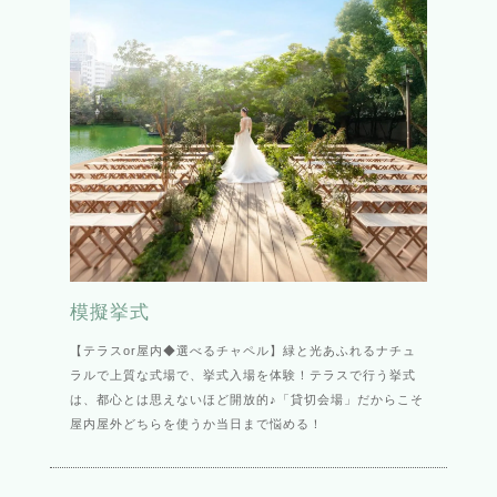
模擬挙式
【テラスor屋内◆選べるチャペル】緑と光あふれるナチュ
ラルで上質な式場で、挙式入場を体験！テラスで行う挙式
は、都心とは思えないほど開放的♪「貸切会場」だからこそ
屋内屋外どちらを使うか当日まで悩める！