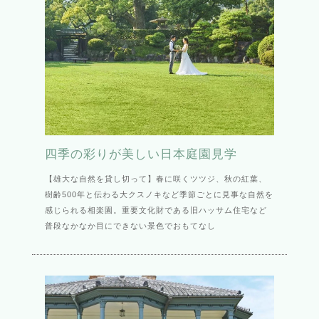
四季の彩りが美しい日本庭園見学
【雄大な自然を貸し切って】春に咲くツツジ、秋の紅葉、
樹齢500年と伝わる大クスノキなど季節ごとに見事な自然を
感じられる相楽園。重要文化財である旧ハッサム住宅など
普段なかなか目にできない景色でおもてなし