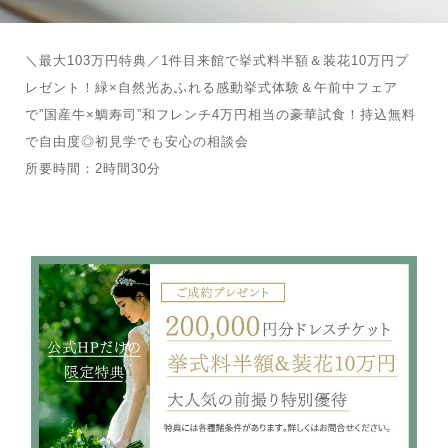
＼最大103万円特典／1件目来館で挙式料半額＆装花10万円プ
レゼント！緑×自然光あふれる感動挙式体験＆午前中フェア
で”国産牛×鯛寿司”和フレンチ4万円相当の豪華試食！持込無料
で自由度◎初見学でも安心の相談会
所要時間：2時間30分