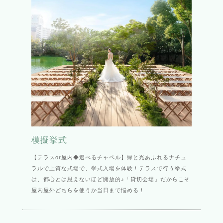
模擬挙式
【テラスor屋内◆選べるチャペル】緑と光あふれるナチュ
ラルで上質な式場で、挙式入場を体験！テラスで行う挙式
は、都心とは思えないほど開放的♪「貸切会場」だからこそ
屋内屋外どちらを使うか当日まで悩める！