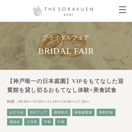
t
o
g
g
l
e
n
ブライダルフェア
a
v
i
BRIDAL FAIR
g
a
t
i
o
n
【神戸唯一の日本庭園】VIPをもてなした迎
賓館を貸し切るおもてなし体験×美食試食
時間：09:00〜/10:00〜/13:30〜/14:00〜/17:30〜
おすすめ
BIGフェア
模擬挙式
模擬披露宴
無料試食
相談会
土日祝
午前
午後