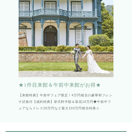
★1件目来館＆午前中来館がお得★
【来館特典】午前中フェア限定！4万円相当の豪華和フレン
チ試食付【成約特典】挙式料半額＆装花10万円◆午前中フ
ェアならドレス20万円など最大103万円相当特典☆