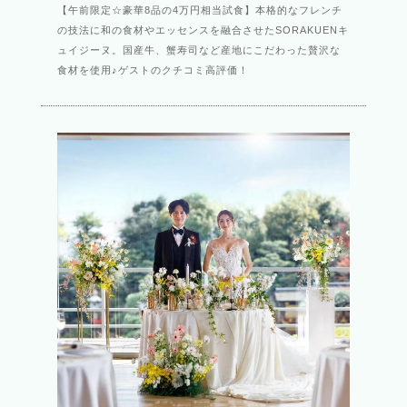
【午前限定☆豪華8品の4万円相当試食】本格的なフレンチ
の技法に和の食材やエッセンスを融合させたSORAKUENキ
ュイジーヌ。国産牛、蟹寿司など産地にこだわった贅沢な
食材を使用♪ゲストのクチコミ高評価！