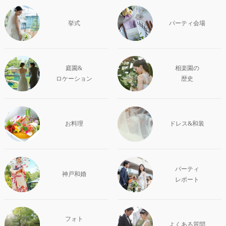
挙式
パーティ会場
庭園&
相楽園の
ロケーション
歴史
お料理
ドレス&和装
パーティ
神戸和婚
レポート
フォト
よくある質問