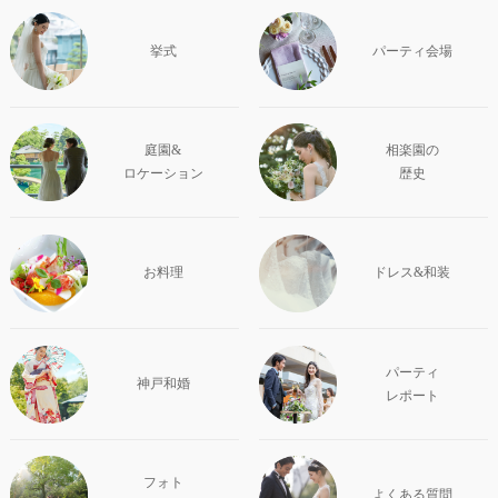
挙式
パーティ会場
庭園&
相楽園の
ロケーション
歴史
お料理
ドレス&和装
パーティ
神戸和婚
レポート
フォト
よくある質問