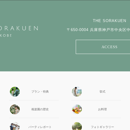
THE SORAKUEN
〒650-0004
兵庫県神戸市中央区中山
ACCESS
プラン・特典
挙式
相楽園の
歴史
お料理
パーティ
レポート
フォト
ギャラリー