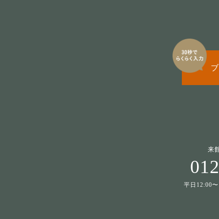
ブ
来
012
平日12:00〜1