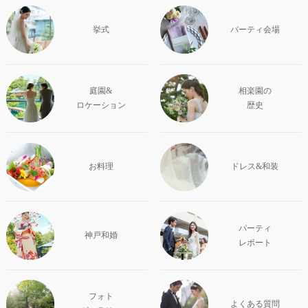
挙式
パーティ会場
庭園&
相楽園の
ロケーション
歴史
お料理
ドレス&和装
パーティ
神戸和婚
レポート
フォト
よくある質問