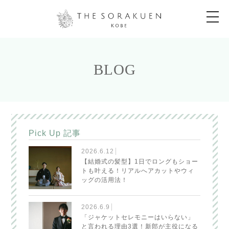
t
o
g
g
l
e
n
BLOG
a
v
i
g
a
t
i
o
n
Pick Up 記事
2026.6.12
【結婚式の髪型】1日でロングもショー
トも叶える！リアルへアカットやウィ
ッグの活用法！
2026.6.9
「ジャケットセレモニーはいらない」
と言われる理由3選！新郎が主役になる