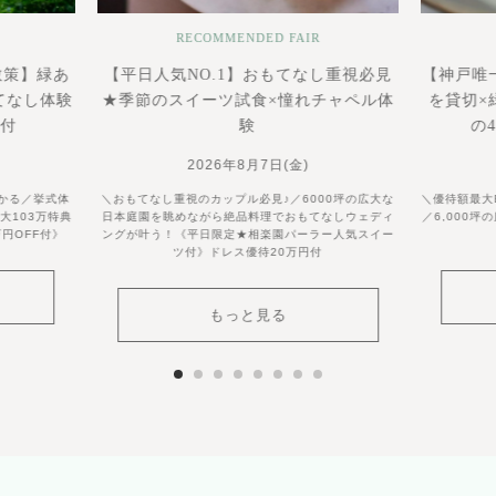
RECOMMENDED FAIR
散策】緑あ
【平日人気NO.1】おもてなし重視必見
【神戸唯
てなし体験
★季節のスイーツ試食×憧れチャペル体
を貸切×
食付
験
の
2026年8月7日(金)
かる／挙式体
＼おもてなし重視のカップル必見♪／6000坪の広大な
＼優待額最大
大103万特典
日本庭園を眺めながら絶品料理でおもてなしウェディ
／6,000
円OFF付》
ングが叶う！《平日限定★相楽園パーラー人気スイー
ツ付》ドレス優待20万円付
もっと見る