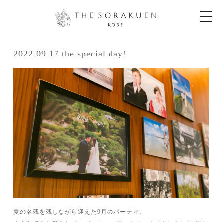
t
o
g
g
l
e
2022.09.17 the special day!
n
a
v
i
g
a
t
i
o
n
夏の名残を残しながら迎えた9月のパーティ。