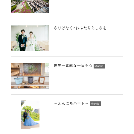
さりげなく×おふたりらしさを
世界一素敵な一日を☆
Movie
～えんにちハート～
Movie