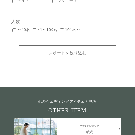
ナイト
マタニティ
人数
〜40名
41〜100名
101名〜
レポートを絞り込む
他のウエディングアイテムを見る
OTHER ITEM
CEREMONY
挙式