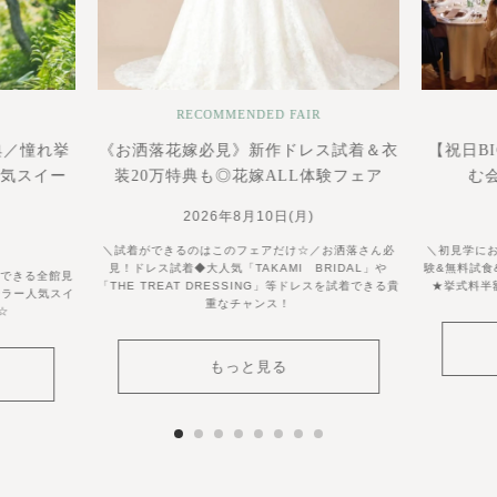
RECOMMENDED FAIR
典／憧れ挙
《お洒落花嫁必見》新作ドレス試着＆衣
【祝日B
人気スイー
装20万特典も◎花嫁ALL体験フェア
む
2026年8月10日(月)
＼試着ができるのはこのフェアだけ☆／お洒落さん必
＼初見学に
見！ドレス試着◆大人気「TAKAMI BRIDAL」や
験&無料試食
喫できる全館見
「THE TREAT DRESSING」等ドレスを試着できる貴
★挙式料半
ーラー人気スイ
重なチャンス！
☆
もっと見る