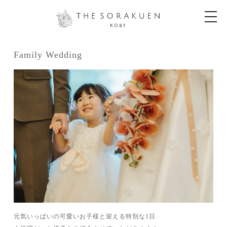
t
o
g
g
l
e
Family Wedding
n
a
v
i
g
a
t
i
o
n
元気いっぱいの可愛いお子様と迎える特別な1日