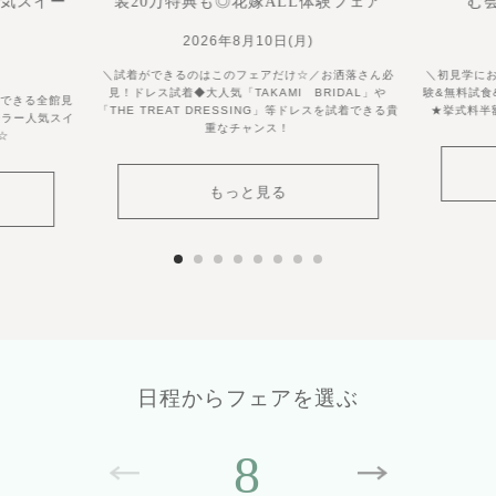
人気スイー
装20万特典も◎花嫁ALL体験フェア
む
2026年8月10日(月)
＼試着ができるのはこのフェアだけ☆／お洒落さん必
＼初見学に
見！ドレス試着◆大人気「TAKAMI BRIDAL」や
験&無料試食
喫できる全館見
「THE TREAT DRESSING」等ドレスを試着できる貴
★挙式料半
ーラー人気スイ
重なチャンス！
☆
もっと見る
日程からフェアを選ぶ
8