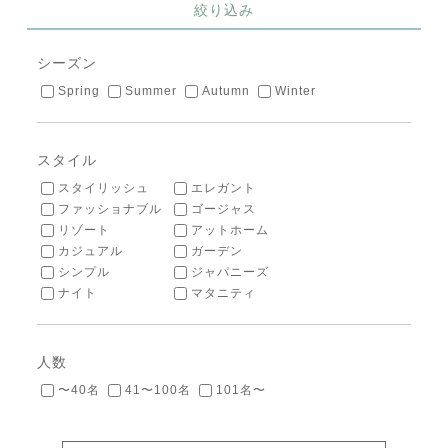
絞り込み
シーズン
Spring
Summer
Autumn
Winter
スタイル
スタイリッシュ
エレガント
ファッショナブル
ゴージャス
リゾート
アットホーム
カジュアル
ガーデン
シンプル
ジャパニーズ
ナイト
マタニティ
人数
〜40名
41〜100名
101名〜