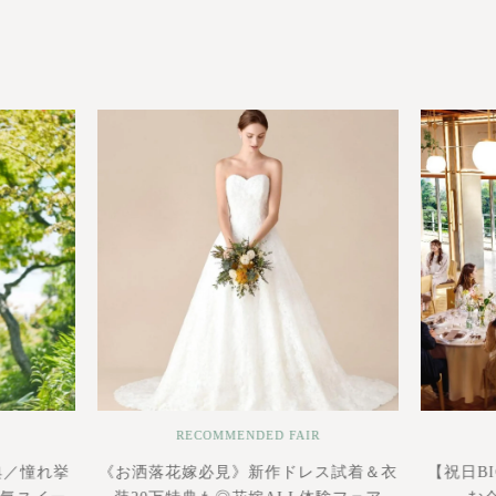
RECOMMENDED FAIR
典／憧れ挙
《お洒落花嫁必見》新作ドレス試着＆衣
【祝日B