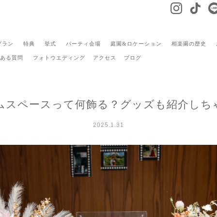
プラン
特典
挙式
パーティ会場
庭園&ロケーション
相楽園の歴史
ある質問
フォトウエディング
アクセス
ブログ
ムスペースって何飾る？グッズも紹介しち
2025.1.31