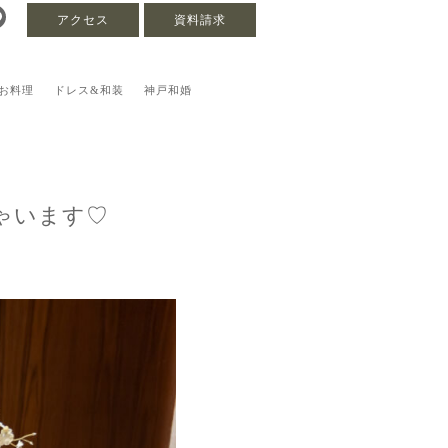
アクセス
資料請求
お料理
ドレス&和装
神戸和婚
ゃいます♡