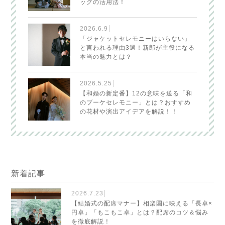
ッグの活用法！
2026.6.9
「ジャケットセレモニーはいらない」
と言われる理由3選！新郎が主役になる
本当の魅力とは？
2026.5.25
【和婚の新定番】12の意味を送る「和
のブーケセレモニー」とは？おすすめ
の花材や演出アイデアを解説！！
新着記事
2026.7.23
【結婚式の配席マナー】相楽園に映える「長卓×
円卓」「もこもこ卓」とは？配席のコツ＆悩み
を徹底解説！