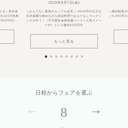
2026年8月7日(金)
かる／挙式体
＼おもてなし重視のカップル必見♪／6000坪の広大な
＼優待額最大
大103万特典
日本庭園を眺めながら絶品料理でおもてなしウェディ
／6,000
円OFF付》
ングが叶う！《平日限定★相楽園パーラー人気スイー
ツ付》ドレス優待20万円付
もっと見る
日程からフェアを選ぶ
8