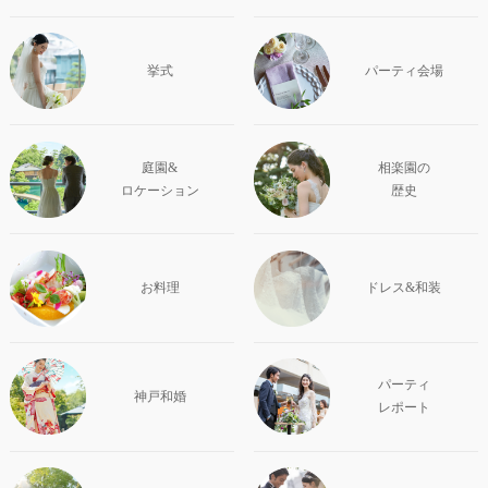
挙式
パーティ会場
庭園&
相楽園の
ロケーション
歴史
お料理
ドレス&和装
パーティ
神戸和婚
レポート