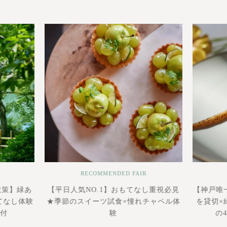
RECOMMENDED FAIR
散策】緑あ
【平日人気NO.1】おもてなし重視必見
【神戸唯
てなし体験
★季節のスイーツ試食×憧れチャペル体
を貸切×
食付
験
の