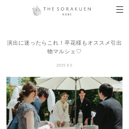
t
o
g
g
l
e
n
a
演出に迷ったらこれ！卒花様もオススメ引出
v
i
物マルシェ♡
g
a
t
i
2025.9.5
o
n