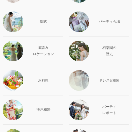
挙式
パーティ会場
庭園&
相楽園の
ロケーション
歴史
お料理
ドレス&和装
パーティ
神戸和婚
レポート