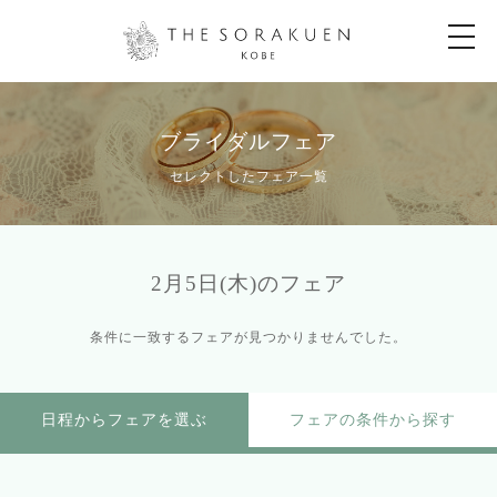
t
o
g
g
l
e
n
ブライダルフェア
a
v
セレクトしたフェア一覧
i
g
a
t
i
o
2月5日(木)のフェア
n
条件に一致するフェアが見つかりませんでした。
日程からフェアを選ぶ
フェアの条件から探す