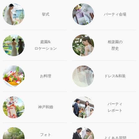
挙式
パーティ会場
庭園&
相楽園の
ロケーション
歴史
お料理
ドレス&和装
パーティ
神戸和婚
レポート
フォト
よくある質問