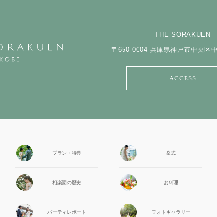
THE SORAKUEN
〒650-0004
兵庫県神戸市中央区中山
ACCESS
プラン・特典
挙式
相楽園の
歴史
お料理
パーティ
レポート
フォト
ギャラリー