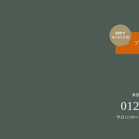
ブ
来
012
平日12:00〜1