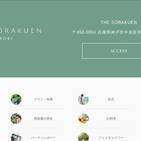
THE SORAKUEN
〒650-0004
兵庫県神戸市中央区中山
ACCESS
プラン・特典
挙式
相楽園の
歴史
お料理
パーティ
レポート
フォト
ギャラリー