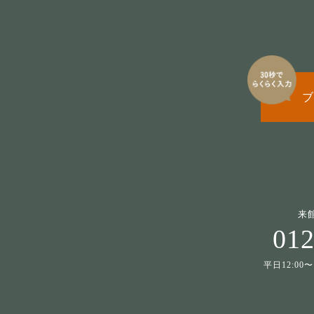
ブ
来
012
平日12:00〜1