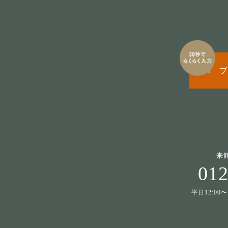
ブ
来
012
平日12:00〜1