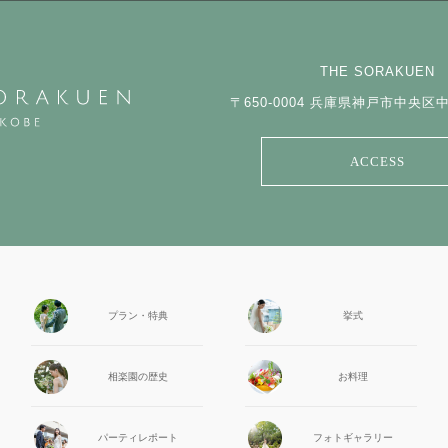
THE SORAKUEN
〒650-0004
兵庫県神戸市中央区中山
ACCESS
プラン・特典
挙式
相楽園の
歴史
お料理
パーティ
レポート
フォト
ギャラリー