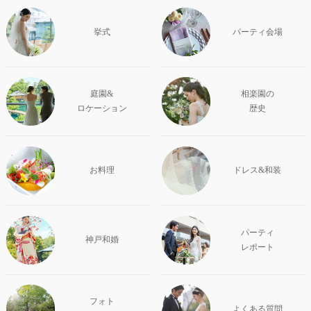
挙式
パーティ会場
庭園&
相楽園の
ロケーション
歴史
お料理
ドレス&和装
パーティ
神戸和婚
レポート
フォト
よくある質問