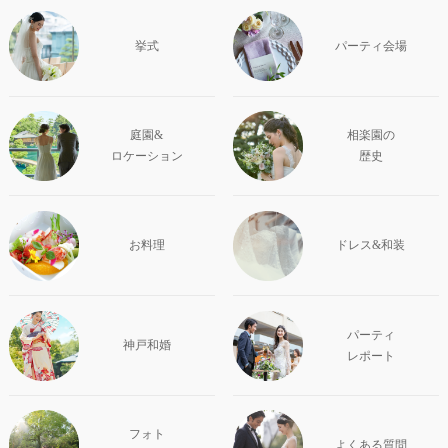
挙式
パーティ会場
庭園&
相楽園の
ロケーション
歴史
お料理
ドレス&和装
パーティ
神戸和婚
レポート
フォト
よくある質問