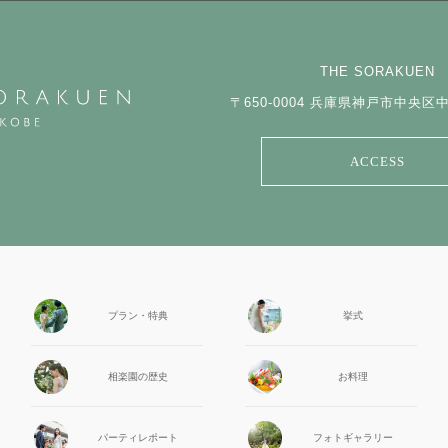
THE SORAKUEN
〒650-0004
兵庫県神戸市中央区中山
ACCESS
プラン・特典
挙式
相楽園の
歴史
お料理
パーティ
レポート
フォト
ギャラリー