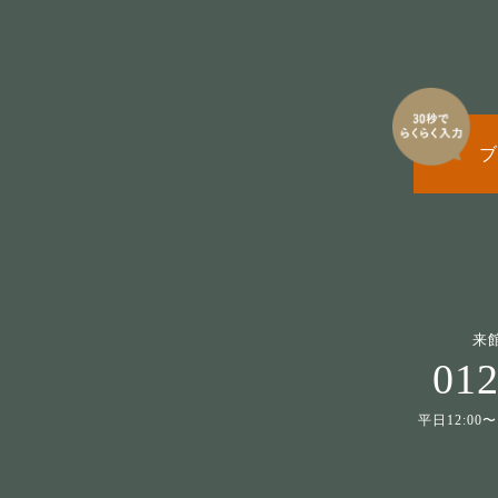
ブ
来
012
平日12:00〜1