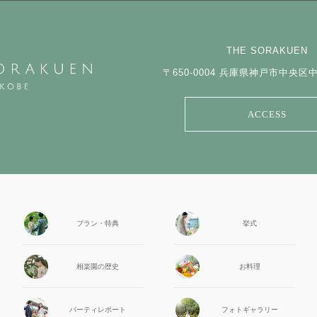
THE SORAKUEN
〒650-0004
兵庫県神戸市中央区中山
ACCESS
プラン・特典
挙式
相楽園の
歴史
お料理
パーティ
レポート
フォト
ギャラリー