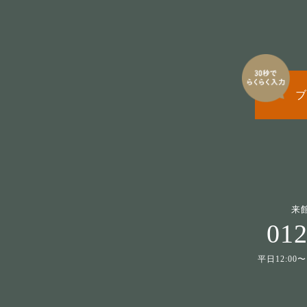
ブ
来
012
平日12:00〜1