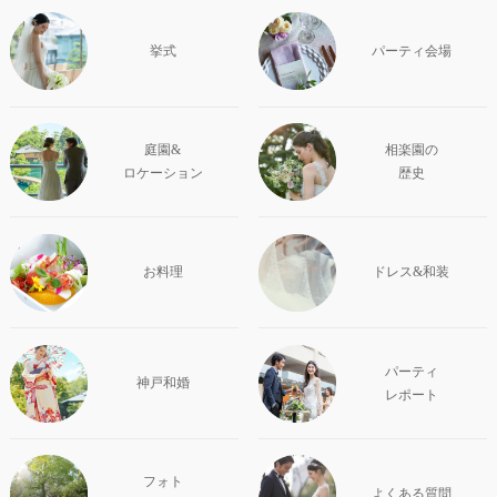
挙式
パーティ会場
庭園&
相楽園の
ロケーション
歴史
お料理
ドレス&和装
パーティ
神戸和婚
レポート
フォト
よくある質問