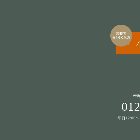
ブ
来
012
平日12:00〜1