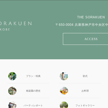
THE SORAKUEN
〒650-0004
兵庫県神戸市中央区中山
ACCESS
プラン・特典
挙式
相楽園の
歴史
お料理
パーティ
レポート
フォト
ギャラリー