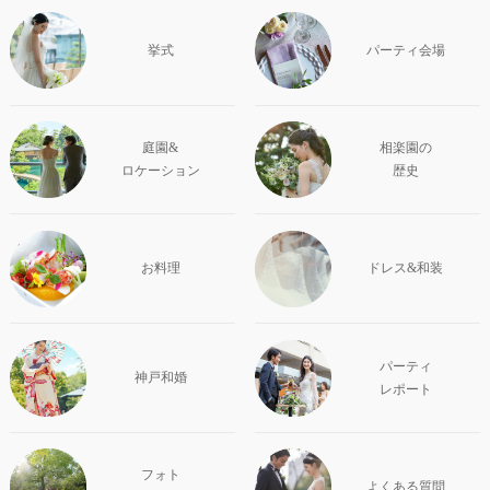
挙式
パーティ会場
庭園&
相楽園の
ロケーション
歴史
お料理
ドレス&和装
パーティ
神戸和婚
レポート
フォト
よくある質問