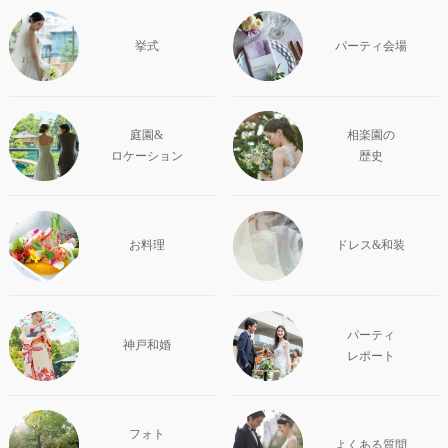
挙式
パーティ会場
庭園&
相楽園の
ロケーション
歴史
お料理
ドレス&和装
パーティ
神戸和婚
レポート
フォト
よくある質問