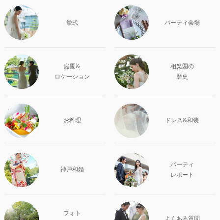
挙式
パーティ会場
庭園&
相楽園の
ロケーション
歴史
お料理
ドレス&和装
パーティ
神戸和婚
レポート
フォト
よくある質問