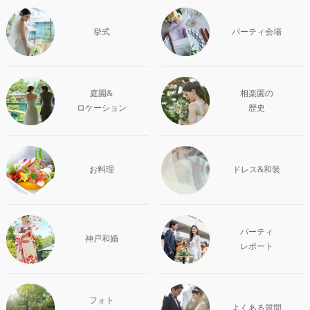
挙式
パーティ会場
庭園&
相楽園の
ロケーション
歴史
お料理
ドレス&和装
パーティ
神戸和婚
レポート
フォト
よくある質問