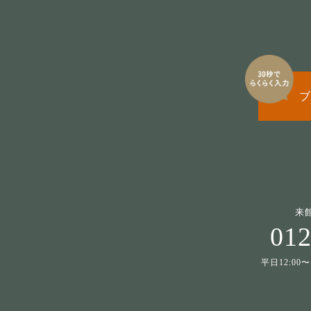
ブ
来
012
平日12:00〜1