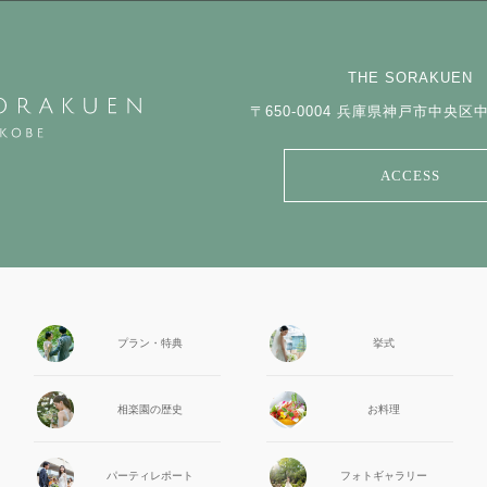
THE SORAKUEN
〒650-0004
兵庫県神戸市中央区中山
ACCESS
プラン・特典
挙式
相楽園の
歴史
お料理
パーティ
レポート
フォト
ギャラリー