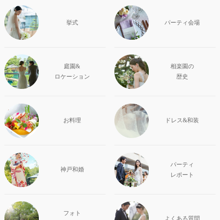
挙式
パーティ会場
庭園&
相楽園の
ロケーション
歴史
お料理
ドレス&和装
パーティ
神戸和婚
レポート
フォト
よくある質問