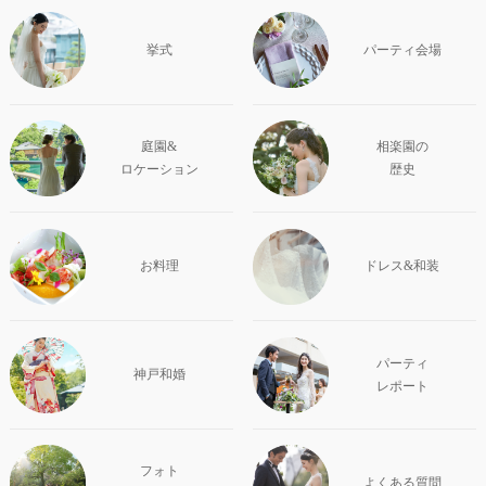
挙式
パーティ会場
庭園&
相楽園の
ロケーション
歴史
お料理
ドレス&和装
パーティ
神戸和婚
レポート
フォト
よくある質問