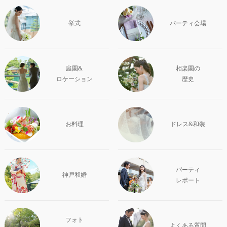
挙式
パーティ会場
庭園&
相楽園の
ロケーション
歴史
お料理
ドレス&和装
パーティ
神戸和婚
レポート
フォト
よくある質問