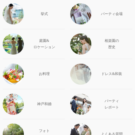
挙式
パーティ会場
庭園&
相楽園の
ロケーション
歴史
お料理
ドレス&和装
パーティ
神戸和婚
レポート
フォト
よくある質問