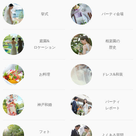
挙式
パーティ会場
庭園&
相楽園の
ロケーション
歴史
お料理
ドレス&和装
パーティ
神戸和婚
レポート
フォト
よくある質問