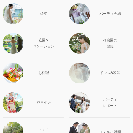
挙式
パーティ会場
庭園&
相楽園の
ロケーション
歴史
お料理
ドレス&和装
パーティ
神戸和婚
レポート
フォト
よくある質問