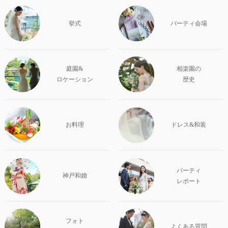
挙式
パーティ会場
庭園&
相楽園の
ロケーション
歴史
お料理
ドレス&和装
パーティ
神戸和婚
レポート
フォト
よくある質問