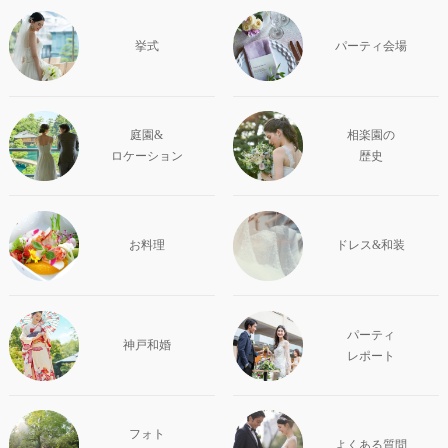
挙式
パーティ会場
庭園&
相楽園の
ロケーション
歴史
お料理
ドレス&和装
パーティ
神戸和婚
レポート
フォト
よくある質問