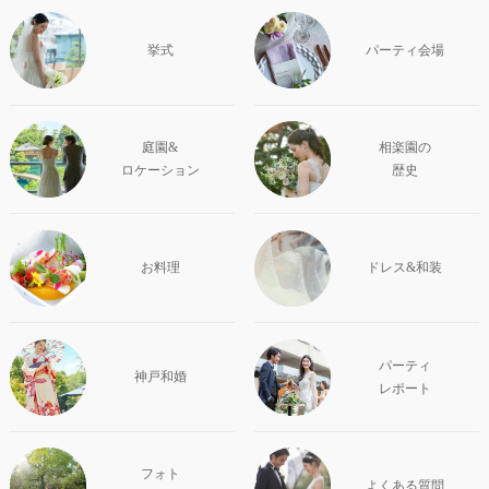
挙式
パーティ会場
庭園&
相楽園の
ロケーション
歴史
お料理
ドレス&和装
パーティ
神戸和婚
レポート
フォト
よくある質問