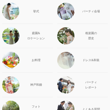
挙式
パーティ会場
庭園&
相楽園の
ロケーション
歴史
お料理
ドレス&和装
パーティ
神戸和婚
レポート
フォト
よくある質問